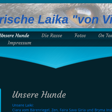
rische Laika "von Vi
Unsere Hunde
Die Rasse
Fotos
On To
Impressum
Unsere Hunde
Unsere Laiki:
Ciara vom Bärenriegel, Zen, Faira Sava Giria und Bryma Insi