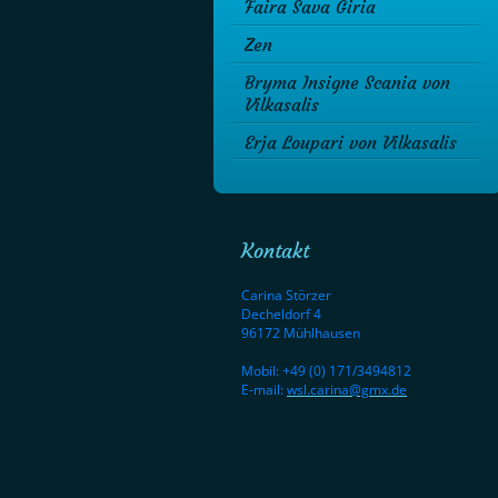
Faira Sava Giria
Zen
Bryma Insigne Scania von
Vilkasalis
Erja Loupari von Vilkasalis
Kontakt
Carina Störzer
Decheldorf 4
96172 Mühlhausen
Mobil: +49 (0) 171/3494812
E-mail:
wsl.carina@gmx.de