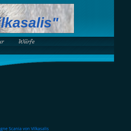
lkasalis"
ur
Würfe
gne Scania von Vilkasalis